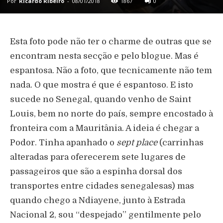
Por
Ricardo Ribeiro
-
08/01/2018
1867
0
Esta foto pode não ter o charme de outras que se
encontram nesta secção e pelo blogue. Mas é
espantosa. Não a foto, que tecnicamente não tem
nada. O que mostra é que é espantoso. E isto
sucede no Senegal, quando venho de Saint
Louis, bem no norte do país, sempre encostado à
fronteira com a Mauritânia. A ideia é chegar a
Podor. Tinha apanhado o
sept place
(carrinhas
alteradas para oferecerem sete lugares de
passageiros que são a espinha dorsal dos
transportes entre cidades senegalesas) mas
quando chego a Ndiayene, junto à Estrada
Nacional 2, sou “despejado” gentilmente pelo