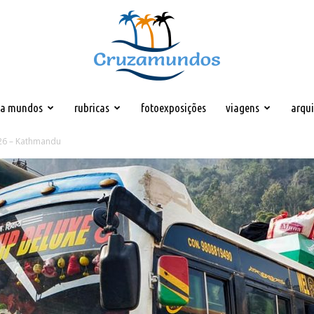
za mundos
rubricas
fotoexposições
viagens
arqu
Cruzamundos
 26 – Kathmandu