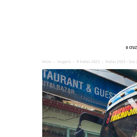
o cru
Início
Viagens
# Índias 2023
Índias 2023 – Dia