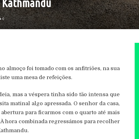
 – Kathmandu
0
o almoço foi tomado com os anfitriões, na sua
iste uma mesa de refeições.
eia, mas a véspera tinha sido tão intensa que
ita matinal algo apressada. O senhor da casa,
abertura para ficarmos com o quarto até mais
. À hora combinada regressámos para recolher
 Kathmandu.