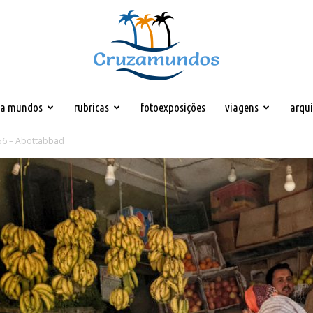
za mundos
rubricas
fotoexposições
viagens
arqu
Cruzamundos
 56 – Abottabbad