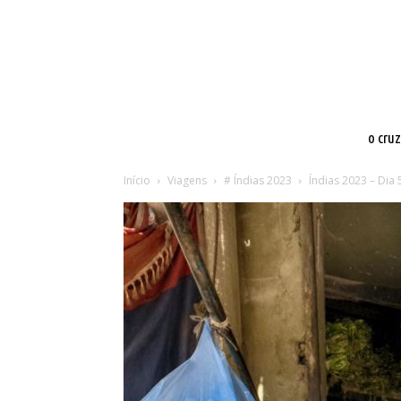
o cru
Início
Viagens
# Índias 2023
Índias 2023 – Dia