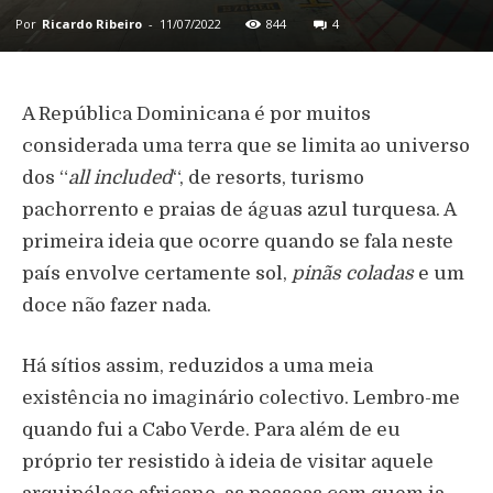
Por
Ricardo Ribeiro
-
11/07/2022
844
4
A República Dominicana é por muitos
considerada uma terra que se limita ao universo
dos “
all included
“, de resorts, turismo
pachorrento e praias de águas azul turquesa. A
primeira ideia que ocorre quando se fala neste
país envolve certamente sol,
pinãs coladas
e um
doce não fazer nada.
Há sítios assim, reduzidos a uma meia
existência no imaginário colectivo. Lembro-me
quando fui a Cabo Verde. Para além de eu
próprio ter resistido à ideia de visitar aquele