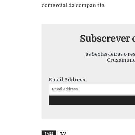
comercial da companhia.
Subscrever 
às Sextas-feiras o r
Cruzamundo
Email Address
TAGS
TAP