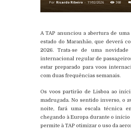
Por
Ricardo Ribeiro
-
11/02/2026
368
A TAP anunciou a abertura de uma n
estado do Maranhão, que deverá co
2026. Trata-se de uma novidade 
internacional regular de passageiros
estar preparado para voos internac
com duas frequências semanais.
Os voos partirão de Lisboa ao iníc
madrugada. No sentido inverso, o a
noite, fará uma escala técnica e
chegando à Europa durante o início 
permite à TAP otimizar o uso da aero