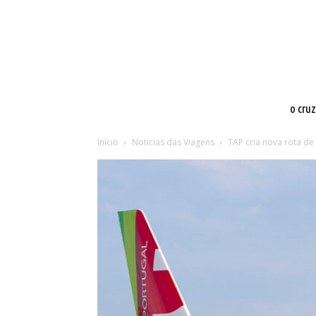
o cru
Início
Noticias das Viagens
TAP cria nova rota de