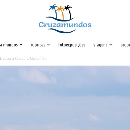
za mundos
rubricas
fotoexposições
viagens
arqu
Cruzamundos
 Lisboa a São Luis, Maranhão