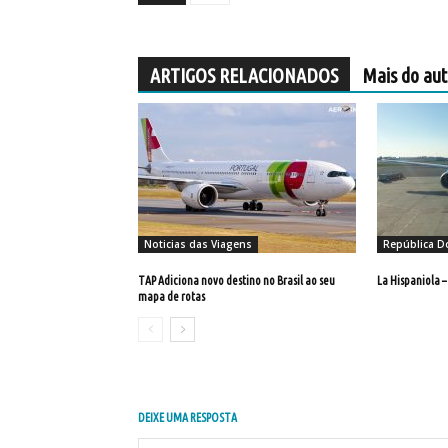
ARTIGOS RELACIONADOS
Mais do aut
Noticias das Viagens
República D
TAP Adiciona novo destino no Brasil ao seu
La Hispaniola –
mapa de rotas
DEIXE UMA RESPOSTA