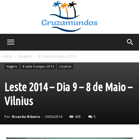
Cruzamundos
Início
Viagens
# Leste Europeu 2014
Viagens
# Leste Europeu 2014
Lituânia
Leste 2014 – Dia 9 – 8 de Maio –
Vilnius
Por
Ricardo Ribeiro
-
24/06/2014
608
0