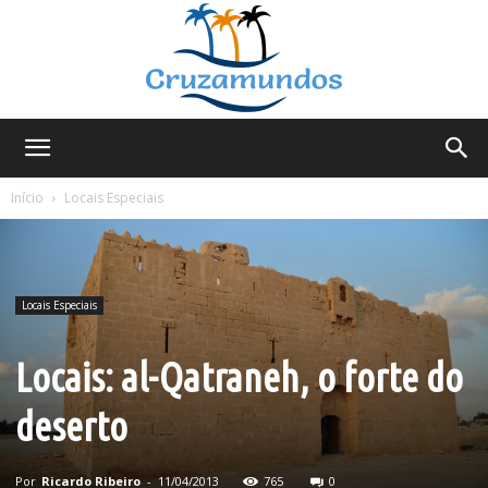
Cruzamundos
Início
Locais Especiais
Locais Especiais
Locais: al-Qatraneh, o forte do
deserto
Por
Ricardo Ribeiro
-
11/04/2013
765
0