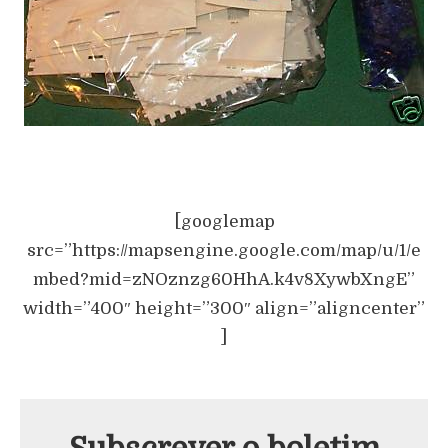
[googlemap
src=”https://mapsengine.google.com/map/u/1/e
mbed?mid=zNOznzg60HhA.k4v8XywbXngE”
width=”400″ height=”300″ align=”aligncenter”
]