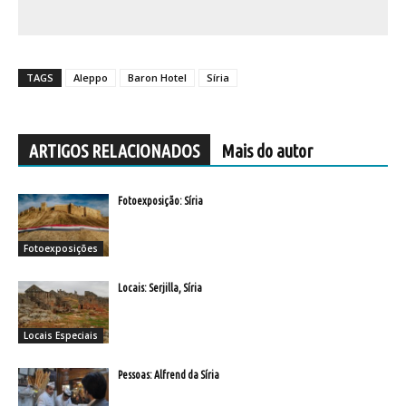
TAGS
Aleppo
Baron Hotel
Síria
ARTIGOS RELACIONADOS
Mais do autor
Fotoexposição: Síria
Fotoexposições
Locais: Serjilla, Síria
Locais Especiais
Pessoas: Alfrend da Síria