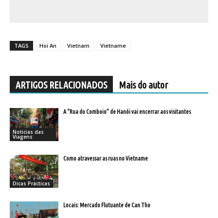
TAGS
Hoi An
Vietnam
Vietname
ARTIGOS RELACIONADOS
Mais do autor
A “Rua do Comboio” de Hanói vai encerrar aos visitantes
Noticias das
Viagens
Como atravessar as ruas no Vietname
Dicas Prácticas
Locais: Mercado Flutuante de Can Tho