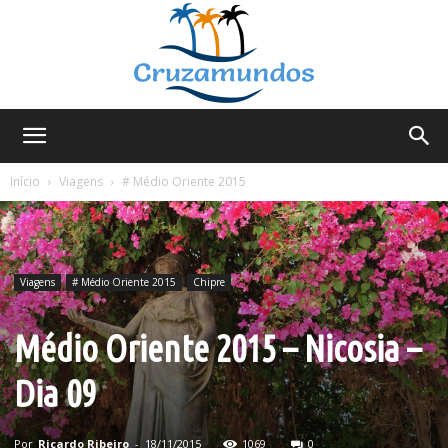
Cruzamundos
Início
Viagens
# Médio Oriente 2015
Viagens
# Médio Oriente 2015
Chipre
Médio Oriente 2015 – Nicosia –
Dia 09
Por
Ricardo Ribeiro
-
18/11/2015
1069
0