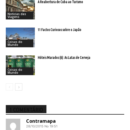
A Reabertura de Cuba ao Turismo
Noticias das
Viagens
11 Factos Curiosos sobre o Japão
Coisas do
Mundo
Hóteis Marados (6): As Latas de Cerveja
Coisas do
Mundo
1 COMENTÁRIO
Contramapa
28/10/2015 No 19:51