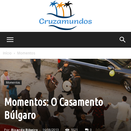
Cruzamundos
Início
Momentos
Momentos
Momentos: O Casamento
Búlgaro
Por
Ricardo Ribeiro
-
16/08/2013
1021
0