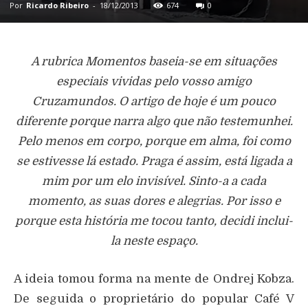
Por
Ricardo Ribeiro
-
18/12/2013
674
0
A rubrica Momentos baseia-se em situações
especiais vividas pelo vosso amigo
Cruzamundos. O artigo de hoje é um pouco
diferente porque narra algo que não testemunhei.
Pelo menos em corpo, porque em alma, foi como
se estivesse lá estado. Praga é assim, está ligada a
mim por um elo invisível. Sinto-a a cada
momento, as suas dores e alegrias. Por isso e
porque esta história me tocou tanto, decidi inclui-
la neste espaço.
A ideia tomou forma na mente de Ondrej Kobza.
De seguida o proprietário do popular Café V