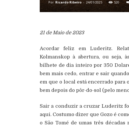
Por
Ricardo Ribeiro
-
24/01/2025
520
21 de Maio de 2023
Acordar feliz em Luderitz. Rela
Kolmanskop
à
abertura, ou seja,
à
bilhete de dia inteiro por 350 Dola
bem mais cedo, entrar e sair quando
em que o local est
á
encerrado para 
bem depois do p
ô
r-do-sol (pelo men
Sair a conduzir a cruzar Luderitz fo
aqui. Costumo dizer que Gozo
é
como
o S
ã
o Tom
é
de umas tr
ê
s d
é
cadas 