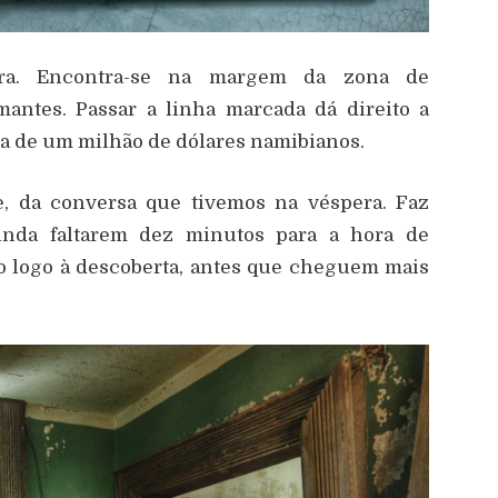
ira. Encontra-se na margem da zona de
mantes. Passar a linha marcada d
á
direito a
ta de um milh
ã
o de d
ó
lares namibianos.
e, da conversa que tivemos na v
é
spera. Faz
inda faltarem dez minutos para a hora de
to logo
à
descoberta, antes que cheguem mais