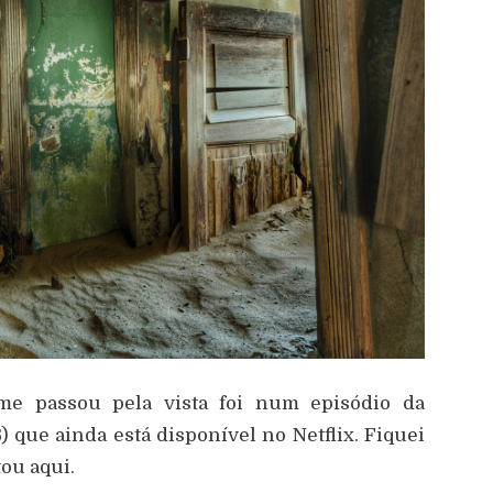
e passou pela vista foi num epis
ó
dio da
6) que ainda est
á
dispon
í
vel no Netflix. Fiquei
tou aqui.