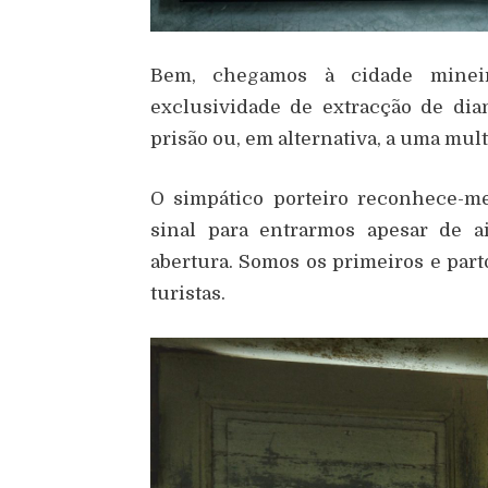
Bem, chegamos
à
cidade mine
exclusividade de extrac
çã
o de dia
pris
ã
o ou, em alternativa, a uma mul
O simp
á
tico porteiro reconhece-m
sinal para entrarmos apesar de a
abertura. Somos os primeiros e par
turistas.