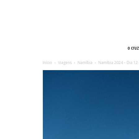
o cru
Início
Viagens
Namíbia
Namibia 2024 – Dia 12 