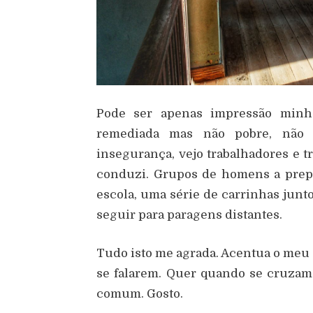
Pode ser apenas impress
ã
o minh
remediada mas n
ã
o pobre, n
ã
o 
inseguran
ç
a, vejo trabalhadores e t
conduzi. Grupos de homens a prepa
escola, uma s
é
rie de carrinhas junt
seguir para paragens distantes.
Tudo isto me agrada. Acentua o meu 
se falarem. Quer quando se cruzam 
comum. Gosto.