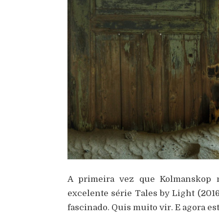
A primeira vez que Kolmanskop m
excelente s
é
rie Tales by Light (201
fascinado. Quis muito vir. E agora es