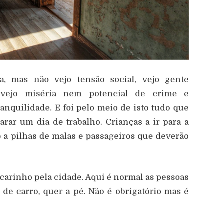
a, mas n
ã
o vejo tens
ã
o social, vejo gente
vejo mis
é
ria nem potencial de crime e
ranquilidade. E foi pelo meio de isto tudo que
rar um dia de trabalho. Crian
ç
as a ir para a
o a pilhas de malas e passageiros que dever
ã
o
carinho pela cidade. Aqui
é
normal as pessoas
de carro, quer a p
é
. N
ã
o
é
obrigat
ó
rio mas
é