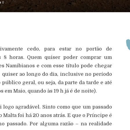
0
tivamente cedo, para estar no port
ã
o de
s 8 horas. Quem quiser poder comprar um
res Namibianos e com esse t
í
tulo pode chegar
 quiser ao longo do dia, inclusive no per
í
odo
o p
ú
blico geral, ou seja, da parte da tarde e at
é
os em Maio, quando
à
s 19 h j
á é
de noite).
i logo agrad
á
vel. Sinto como que um passado
 Malta foi h
á
20 anos atr
á
s. E que o Pr
í
ncipe
é
no passado. Por alguma raz
ã
o – na realidade