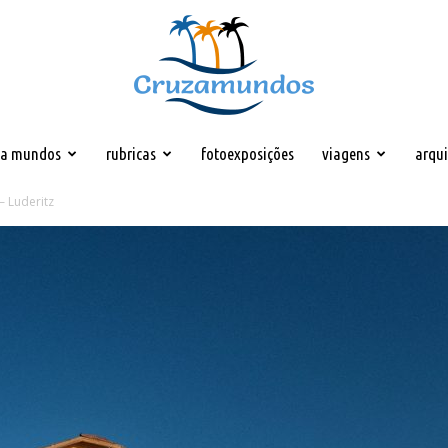
za mundos
rubricas
fotoexposições
viagens
arqu
Cruzamundos
– Luderitz