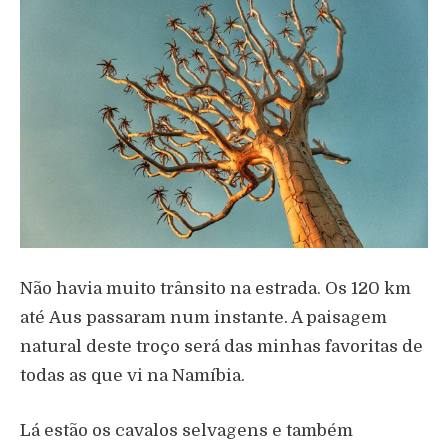
N
ã
o havia muito tr
â
nsito na estrada. Os 120 km
at
é
Aus passaram num instante. A paisagem
natural deste tro
ç
o ser
á
das minhas favoritas de
todas as que vi na Nam
í
bia.
L
á
est
ã
o os cavalos selvagens e tamb
é
m