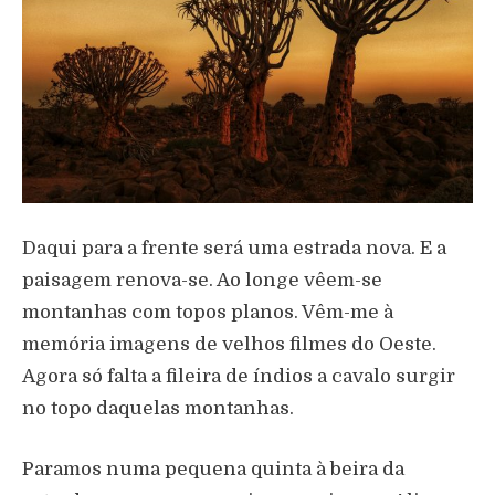
Daqui para a frente ser
á
uma estrada nova. E a
paisagem renova-se. Ao longe v
ê
em-se
montanhas com topos planos. V
ê
m-me
à
mem
ó
ria imagens de velhos filmes do Oeste.
Agora s
ó
falta a fileira de
í
ndios a cavalo surgir
no topo daquelas montanhas.
Paramos numa pequena quinta
à
beira da