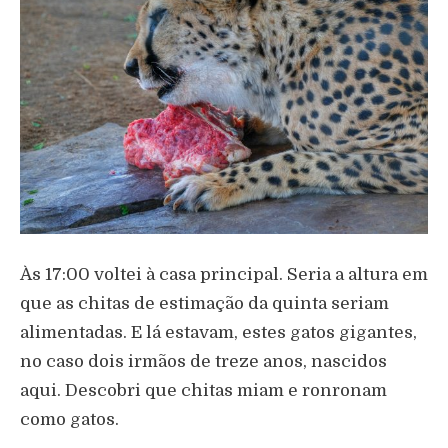
À
s 17:00 voltei
à
casa principal. Seria a altura em
que as chitas de estima
çã
o da quinta seriam
alimentadas. E l
á
estavam, estes gatos gigantes,
no caso dois irm
ã
os de treze anos, nascidos
aqui. Descobri que chitas miam e ronronam
como gatos.