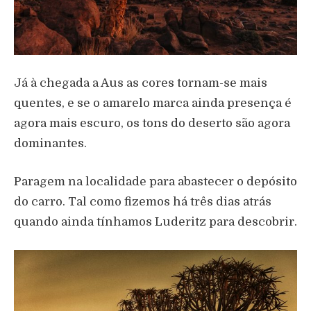
J
á à
chegada a Aus as cores tornam-se mais
quentes, e se o amarelo marca ainda presen
ç
a
é
agora mais escuro, os tons do deserto s
ã
o agora
dominantes.
Paragem na localidade para abastecer o dep
ó
sito
do carro. Tal como fizemos h
á
tr
ê
s dias atr
á
s
quando ainda t
í
nhamos Luderitz para descobrir.