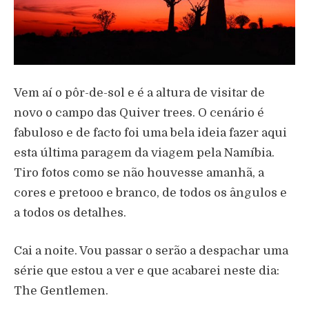
Vem a
í
o p
ô
r-de-sol e
é
a altura de visitar de
novo o campo das Quiver trees. O cen
á
rio
é
fabuloso e de facto foi uma bela ideia fazer aqui
esta
ú
ltima paragem da viagem pela Nam
í
bia.
Tiro fotos como se n
ã
o houvesse amanh
ã
, a
cores e pretooo e branco, de todos os
â
ngulos e
a todos os detalhes.
Cai a noite. Vou passar o ser
ã
o a despachar uma
s
é
rie que estou a ver e que acabarei neste dia:
The Gentlemen.