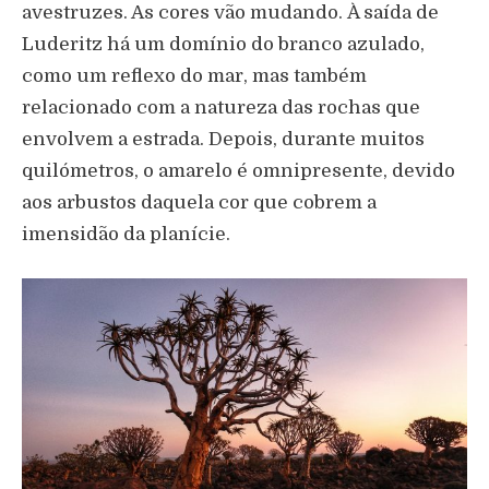
avestruzes. As cores v
ã
o mudando.
À
sa
í
da de
Luderitz h
á
um dom
í
nio do branco azulado,
como um reflexo do mar, mas tamb
é
m
relacionado com a natureza das rochas que
envolvem a estrada. Depois, durante muitos
quil
ó
metros, o amarelo
é
omnipresente, devido
aos arbustos daquela cor que cobrem a
imensid
ã
o da plan
í
cie.