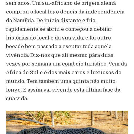
sem anos. Um sul-africano de origem alem
ã
comprou o local logo depois da independ
ê
ncia
da Nam
í
bia. De in
í
cio distante e frio,
rapidamente se abriu e come
ç
ou a debitar
hist
ó
rias do local e da sua vida, e foi outro
bocado bem passado a escutar toda aquela
viv
ê
ncia. Diz-nos que ali mesmo p
á
ra duas
vezes por semana um comboio tur
í
stico. Vem da
Á
frica do Sul e
é
dos mais caros e luxuosos do
mundo. Tem tamb
é
m uma quinta n
ã
o muito
longe. E assim vai vivendo esta
ú
ltima fase da
sua vida.