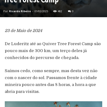
Por
Ricardo Ribeiro
-
03/02/2025
482
0
23 de Maio de 2024
De Luderitz at
é
ao Quiver Tree Forest Camp s
ã
o
pouco mais de 300 km, um ter
ç
o deles j
á
conhecidos do percurso de chegada.
Sa
í
mos cedo, como sempre, mas desta vez n
ã
o
com o nascer do sol. Passamos frente
à
cidade
mineira pouco antes das 8 horas, a hora a que
abria para visitas.