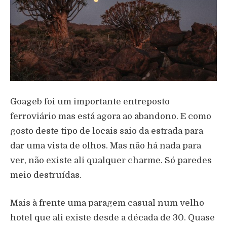
Goageb foi um importante entreposto
ferrovi
á
rio mas est
á
agora ao abandono. E como
gosto deste tipo de locais saio da estrada para
dar uma vista de olhos. Mas n
ã
o h
á
nada para
ver, n
ã
o existe ali qualquer charme. S
ó
paredes
meio destru
í
das.
Mais
à
frente uma paragem casual num velho
hotel que ali existe desde a d
é
cada de 30. Quase