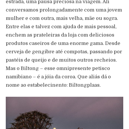
estrada, uma pausa preciosa na viagem. Ali
conversamos prolongadamente com uma jovem
mulher e com outra, mais velha, m
ã
e ou sogra.
Entre elas e talvez com ajuda de mais pessoal,
enchem as prateleiras da loja com deliciosos
produtos caseiros de uma enorme gama. Desde
cerveja de gengibre at
é
compotas, passando por
past
é
is de queijo e de muitos outros recheios.
Mas o Biltong – esse omnipresente petisco
namibiano –
é
a j
ó
ia da coroa. Que ali
á
s d
á
o
nome ao estabelecinento: Biltongplaas.