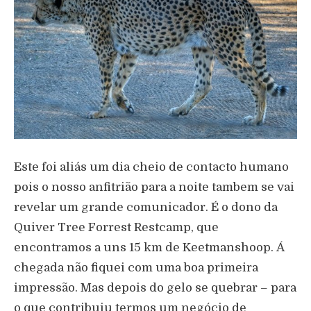
Este foi ali
á
s um dia cheio de contacto humano
pois o nosso anfitri
ã
o para a noite tambem se vai
revelar um grande comunicador.
É
o dono da
Quiver Tree Forrest Restcamp, que
encontramos a uns 15 km de Keetmanshoop.
Á
chegada n
ã
o fiquei com uma boa primeira
impress
ã
o. Mas depois do gelo se quebrar – para
o que contribuiu termos um neg
ó
cio de