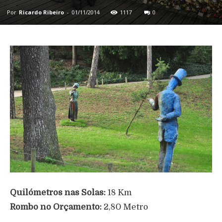
Por
Ricardo Ribeiro
-
01/11/2014
1117
0
Quilómetros nas Solas:
18 Km
Rombo no Orçamento:
2,80 Metro