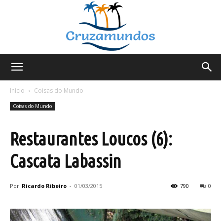
Cruzamundos
Início
Coisas do Mundo
Coisas do Mundo
Restaurantes Loucos (6):
Cascata Labassin
Por
Ricardo Ribeiro
-
01/03/2015
790
0