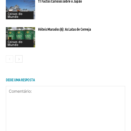
11 Factos Curiosos sobre o Japão
Coisas do
Mundo
Hóteis Marados (6): As Latas de Cerveja
Coisas do
Mundo
DEIXE UMA RESPOSTA