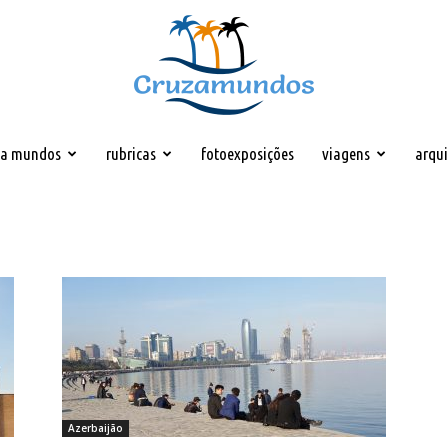
za mundos
rubricas
fotoexposições
viagens
arqu
Cruzamundos
Azerbaijão