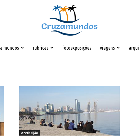
za mundos
rubricas
fotoexposições
viagens
arqu
Cruzamundos
Azerbaijão