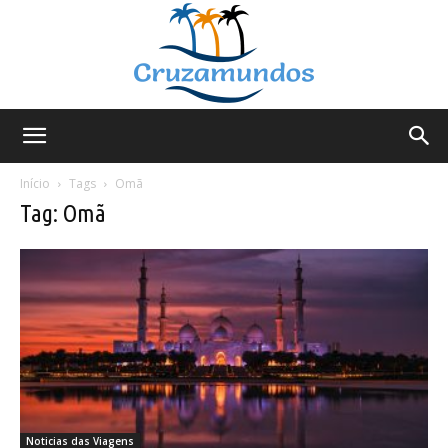
Cruzamundos
Início
Tags
Omã
Tag: Omã
Noticias das Viagens