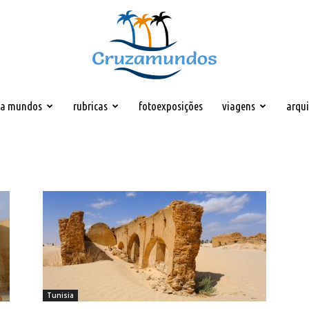
za mundos
rubricas
fotoexposições
viagens
arqu
Cruzamundos
Tunisia