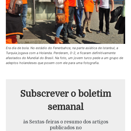
Era dia de bola. No estádio do Fenerbahce, na parte asiática de Istanbul, a
Turquia jogava com a Holanda. Perderam, 0-2, e ficaram definitivamente
afastados do Mundial do Brasil. Na foto, um jovem turco pede a um grupo de
adeptos holandeses que posem com ele para uma fotografia.
Subscrever o boletim
semanal
às Sextas-feiras o resumo dos artigos
publicados no