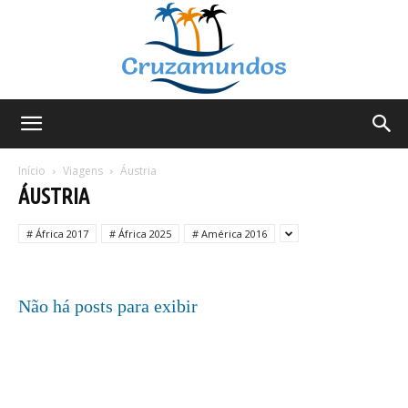
Cruzamundos
Início
Viagens
Áustria
ÁUSTRIA
# África 2017
# África 2025
# América 2016
Não há posts para exibir