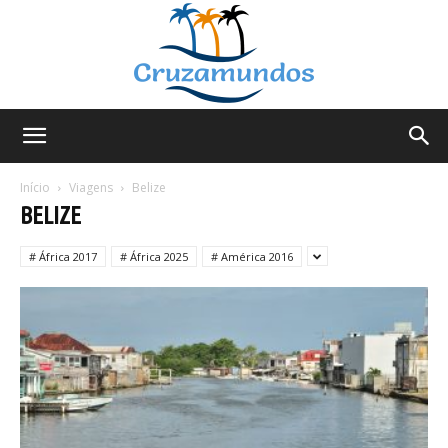
Cruzamundos
Início
Viagens
Belize
BELIZE
# África 2017
# África 2025
# América 2016