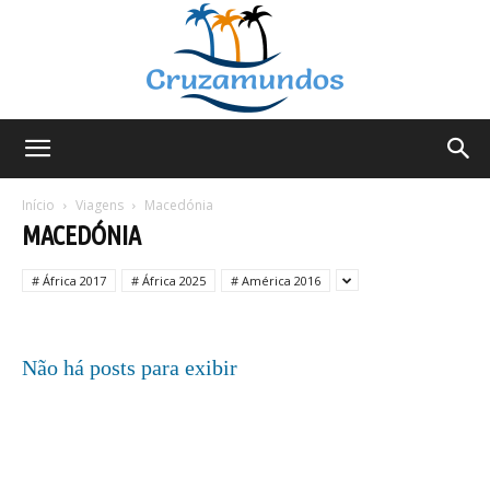
Cruzamundos
Início
Viagens
Macedónia
MACEDÓNIA
# África 2017
# África 2025
# América 2016
Não há posts para exibir