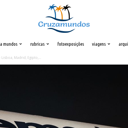
za mundos
rubricas
fotoexposições
viagens
arqu
Cruzamundos
Lisboa, Madrid, Egipto,...