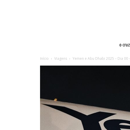
o cru
Início
Viagens
Yemen e Abu Dhabi 2025 – Dia 00 – 