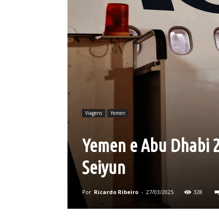
Viagens
Yemen
Yemen e Abu Dhabi 20
Seiyun
Por
Ricardo Ribeiro
-
27/03/2025
328