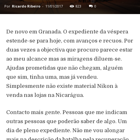
Por
Ricardo Ribeiro
-
11/01/2017
823
0
De novo em Granada. O expediente da véspera
estende-se para hoje, com avanços e recuos. Por
duas vezes a objectiva que procuro parece estar
ao meu alcance mas as miragens diluem-se.
Ajudas prometidas que não chegam, alguém
que sim, tinha uma, mas já vendeu.
Simplesmente não existe material Nikon à
venda nas lojas na Nicarágua.
Contacto mais gente. Pessoas que me indicam
outras pessoas que poderão saber de algo. Um
dia de pleno expediente. Não me vou alongar
mais na descrição da batalha pela recuperação