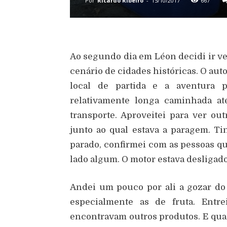
Por
Ricardo Ribeiro
-
15/10/2017
667
Ao segundo dia em Léon decidi ir ve
cenário de cidades históricas. O aut
local de partida e a aventura p
relativamente longa caminhada at
transporte. Aproveitei para ver ou
junto ao qual estava a paragem. Ti
parado, confirmei com as pessoas que
lado algum. O motor estava desligad
Andei um pouco por ali a gozar do 
especialmente as de fruta. Ent
encontravam outros produtos. E quand