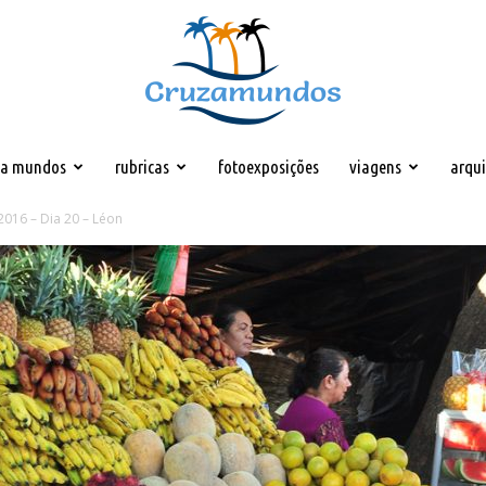
za mundos
rubricas
fotoexposições
viagens
arqu
Cruzamundos
2016 – Dia 20 – Léon