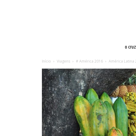
o cru
Início
Viagens
# América 2016
América Latina 