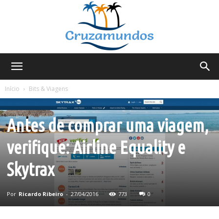
Cruzamundos
Início
Bits & Viagens
Bits & Viagens
Antes de comprar uma viagem,
verifique: Airline Equality e
Skytrax
Por
Ricardo Ribeiro
-
27/04/2016
773
0