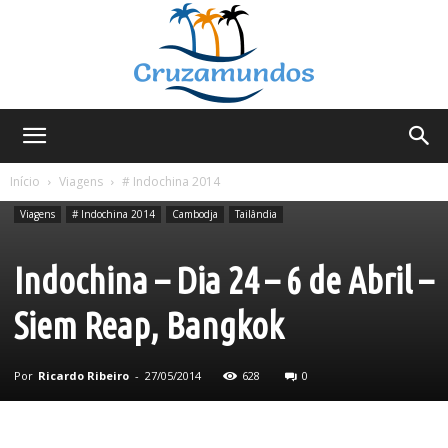
Cruzamundos
Início
Viagens
# Indochina 2014
Viagens
# Indochina 2014
Cambodja
Tailândia
Indochina – Dia 24 – 6 de Abril –
Siem Reap, Bangkok
Por
Ricardo Ribeiro
-
27/05/2014
628
0