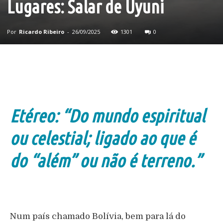
Lugares: Salar de Uyuni
Por
Ricardo Ribeiro
-
26/09/2025
1301
0
Etéreo: “Do mundo espiritual
ou celestial; ligado ao que é
do “além” ou não é terreno.”
Num país chamado Bolívia, bem para lá do