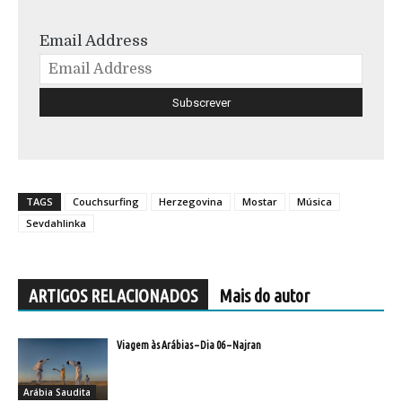
Email Address
TAGS
Couchsurfing
Herzegovina
Mostar
Música
Sevdahlinka
ARTIGOS RELACIONADOS
Mais do autor
Viagem às Arábias – Dia 06 – Najran
Arábia Saudita