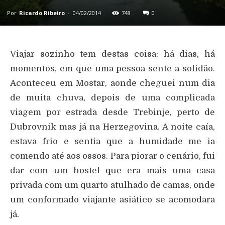
Por
Ricardo Ribeiro
-
04/02/2014
748
0
Viajar sozinho tem destas coisa: há dias, há
momentos, em que uma pessoa sente a solidão.
Aconteceu em Mostar, aonde cheguei num dia
de muita chuva, depois de uma complicada
viagem por estrada desde Trebinje, perto de
Dubrovnik mas já na Herzegovina. A noite caía,
estava frio e sentia que a humidade me ia
comendo até aos ossos. Para piorar o cenário, fui
dar com um hostel que era mais uma casa
privada com um quarto atulhado de camas, onde
um conformado viajante asiático se acomodara
já.