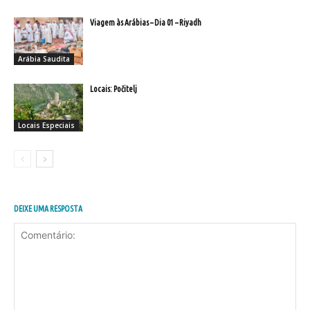
Viagem às Arábias – Dia 01 – Riyadh
Arábia Saudita
Locais: Počitelj
Locais Especiais
DEIXE UMA RESPOSTA