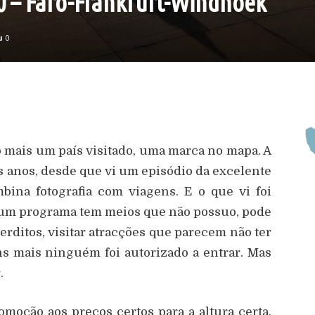
00 – Faro-Frankfurt-Windhoek
0
ó mais um país visitado, uma marca no mapa. A
 anos, desde que vi um episódio da excelente
bina fotografia com viagens. E o que vi foi
e um programa tem meios que não possuo, pode
terditos, visitar atracções que parecem não ter
s mais ninguém foi autorizado a entrar. Mas
.
oção aos preços certos para a altura certa.