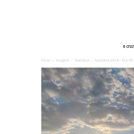
o cru
Início
Viagens
Namíbia
Namibia 2024 – Dia 00