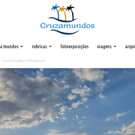
za mundos
rubricas
fotoexposições
viagens
arqu
Cruzamundos
 – Faro-Frankfurt-Windhoek