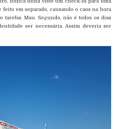
iro, nunca tinha visto um check-in para uma
r feito em separado, causando o caos na hora
o tarefas. Mau. Segundo, não é todos os dias
ntidade ser necessária. Assim deveria ser