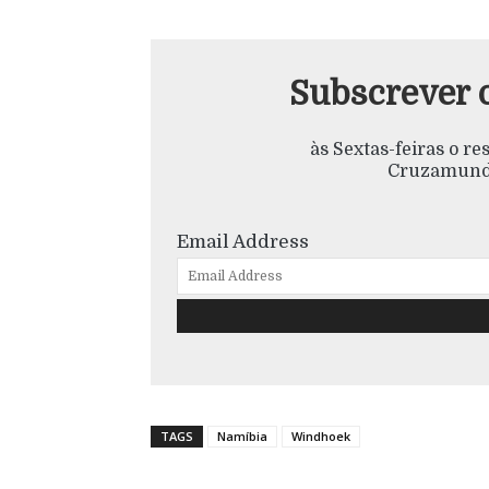
Subscrever 
às Sextas-feiras o r
Cruzamundo
Email Address
TAGS
Namíbia
Windhoek