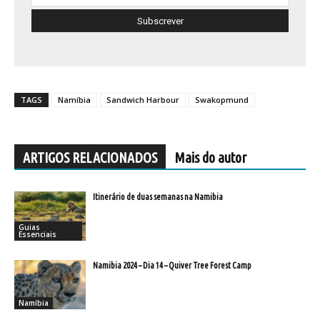
TAGS
Namíbia
Sandwich Harbour
Swakopmund
ARTIGOS RELACIONADOS
Mais do autor
Itinerário de duas semanas na Namibia
Guias
Essenciais
Namibia 2024 – Dia 14 – Quiver Tree Forest Camp
Namíbia