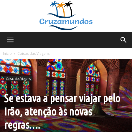
Cruzamundos
Início
Coisas das Viagens
Coisas das Viagens
Se estava a pensar viajar pelo
Irão, atenção às novas
regras….