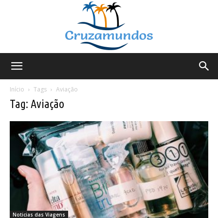
Cruzamundos
Início
Tags
Aviação
Tag: Aviação
Noticias das Viagens