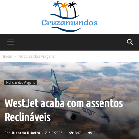
Cruzamundos
Início
Noticias das Viagens
Noticias das Viagens
WestJet acaba com assentos
Reclináveis
Por
Ricardo Ribeiro
-
21/10/2025
347
0