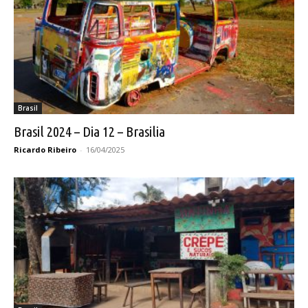
Brasil
Brasil 2024 – Dia 12 – Brasilia
Ricardo Ribeiro
-
16/04/2025