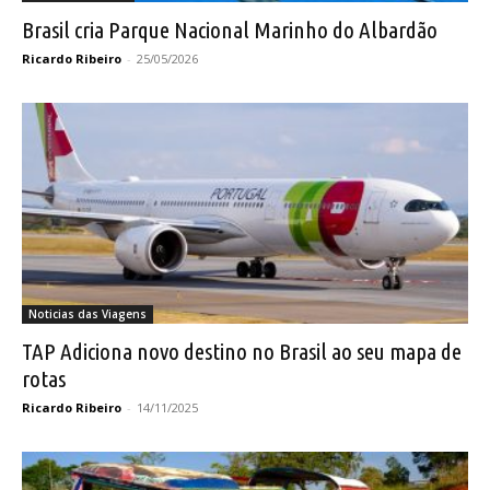
Brasil cria Parque Nacional Marinho do Albardão
Ricardo Ribeiro
-
25/05/2026
Noticias das Viagens
TAP Adiciona novo destino no Brasil ao seu mapa de
rotas
Ricardo Ribeiro
-
14/11/2025