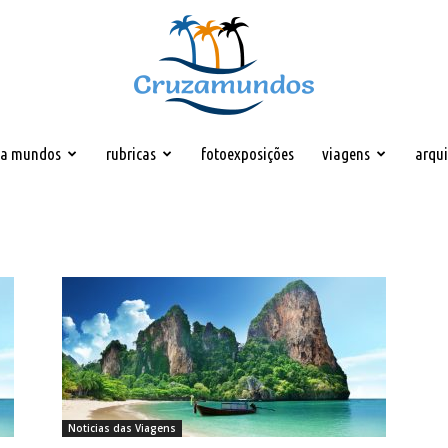
za mundos
rubricas
fotoexposições
viagens
arqu
Cruzamundos
Noticias das Viagens