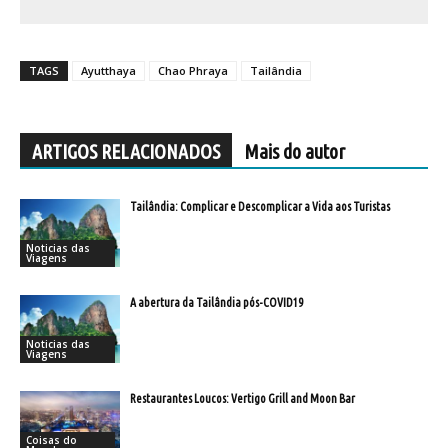
TAGS
Ayutthaya
Chao Phraya
Tailândia
ARTIGOS RELACIONADOS
Mais do autor
Tailândia: Complicar e Descomplicar a Vida aos Turistas
Noticias das
Viagens
A abertura da Tailândia pós-COVID19
Noticias das
Viagens
Restaurantes Loucos: Vertigo Grill and Moon Bar
Coisas do