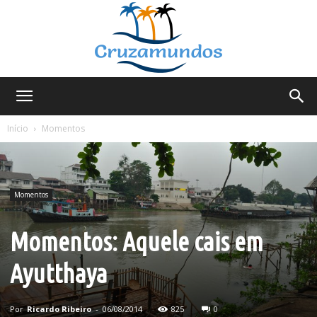
Cruzamundos
Início
Momentos
Momentos
Momentos: Aquele cais em
Ayutthaya
Por
Ricardo Ribeiro
-
06/08/2014
825
0