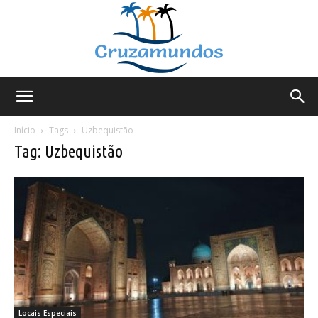
Cruzamundos
Início
Tags
Uzbequistão
Tag: Uzbequistão
Locais Especiais