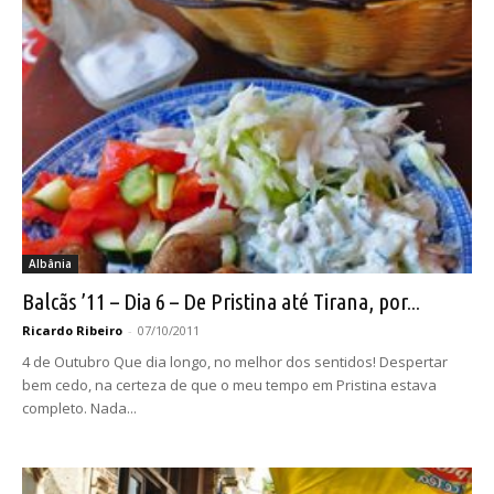
Albânia
Balcãs ’11 – Dia 6 – De Pristina até Tirana, por...
Ricardo Ribeiro
-
07/10/2011
4 de Outubro Que dia longo, no melhor dos sentidos! Despertar
bem cedo, na certeza de que o meu tempo em Pristina estava
completo. Nada...