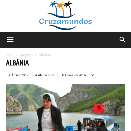
Cruzamundos
Início
Viagens
Albânia
ALBÂNIA
# África 2017
# África 2025
# América 2016