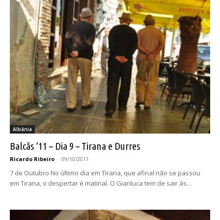
Albânia
Balcãs ’11 – Dia 9 – Tirana e Durres
Ricardo Ribeiro
-
09/10/2011
7 de Outubro No último dia em Tirana, que afinal não se passou
em Tirana, o despertar é matinal. O Gianluca tem de sair às...