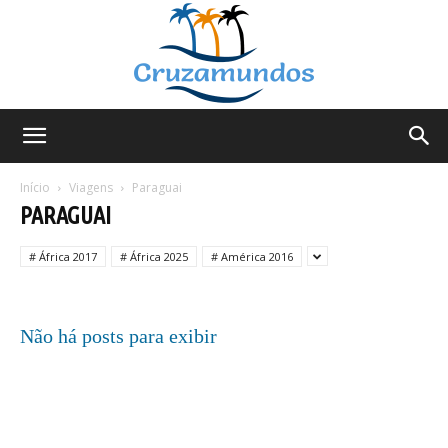
Cruzamundos
Início
Viagens
Paraguai
PARAGUAI
# África 2017
# África 2025
# América 2016
Não há posts para exibir