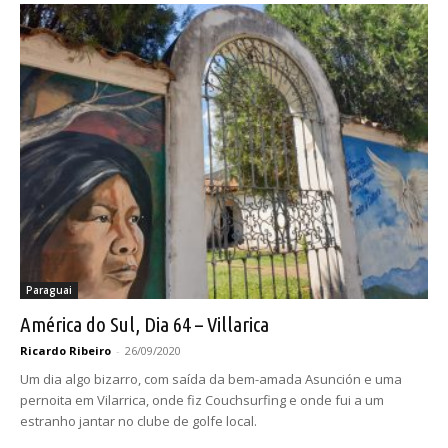
Paraguai
América do Sul, Dia 64 – Villarica
Ricardo Ribeiro
-
26/09/2020
Um dia algo bizarro, com saída da bem-amada Asunción e uma
pernoita em Vilarrica, onde fiz Couchsurfing e onde fui a um
estranho jantar no clube de golfe local.