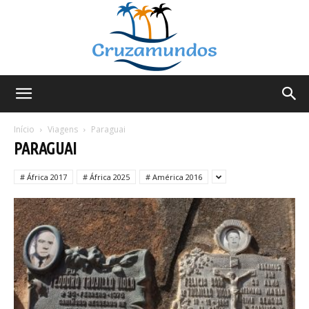
Cruzamundos
Início
Viagens
Paraguai
PARAGUAI
# África 2017
# África 2025
# América 2016