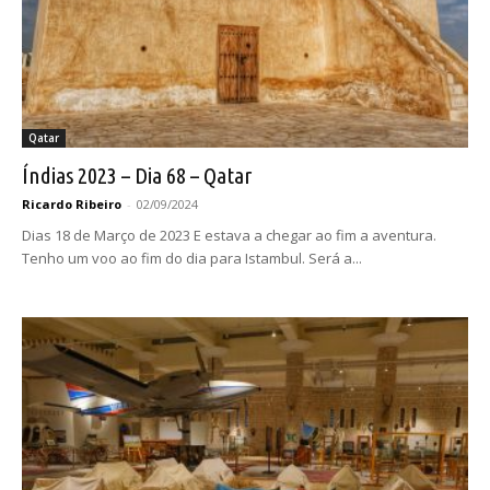
Qatar
Índias 2023 – Dia 68 – Qatar
Ricardo Ribeiro
-
02/09/2024
Dias 18 de Março de 2023 E estava a chegar ao fim a aventura.
Tenho um voo ao fim do dia para Istambul. Será a...