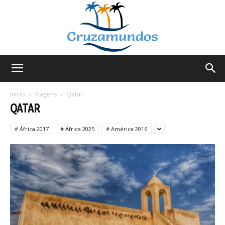
Cruzamundos
Início
Viagens
Qatar
QATAR
# África 2017
# África 2025
# América 2016