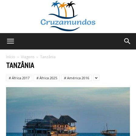
Cruzamundos
Início
Viagens
Tanzânia
TANZÂNIA
# África 2017
# África 2025
# América 2016