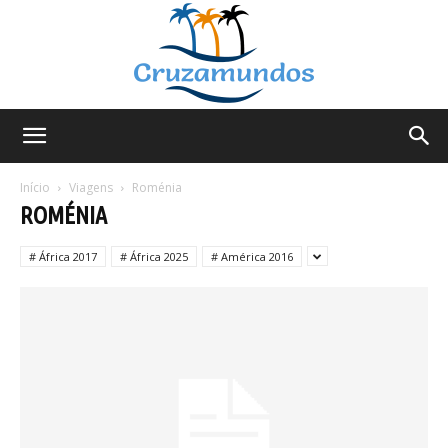
Cruzamundos
Início
Viagens
Roménia
ROMÉNIA
# África 2017
# África 2025
# América 2016