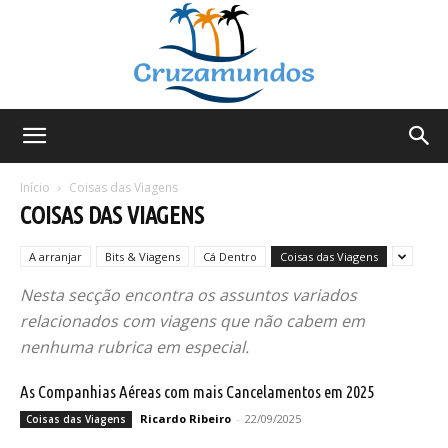
Cruzamundos
Início
Coisas das Viagens
COISAS DAS VIAGENS
A arranjar
Bits & Viagens
Cá Dentro
Coisas das Viagens
Nesta secção encontra os assuntos variados
relacionados com viagens que não cabem em
nenhuma rubrica em especial.
As Companhias Aéreas com mais Cancelamentos em 2025
Ricardo Ribeiro
-
22/09/2025
Coisas das Viagens