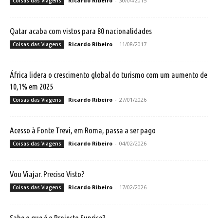
Ricardo Ribeiro
-
30/04/2015
Coisas das Viagens
Qatar acaba com vistos para 80 nacionalidades
Ricardo Ribeiro
-
11/08/2017
Coisas das Viagens
África lidera o crescimento global do turismo com um aumento de
10,1% em 2025
Ricardo Ribeiro
-
27/01/2026
Coisas das Viagens
Acesso à Fonte Trevi, em Roma, passa a ser pago
Ricardo Ribeiro
-
04/02/2026
Coisas das Viagens
Vou Viajar. Preciso Visto?
Ricardo Ribeiro
-
17/02/2026
Coisas das Viagens
Sabe o que é o Projecto Sunrise?