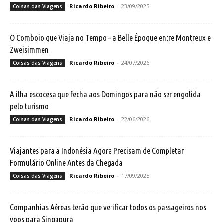
Ricardo Ribeiro
-
23/09/2025
Coisas das Viagens
O Comboio que Viaja no Tempo – a Belle Époque entre Montreux e
Zweisimmen
Ricardo Ribeiro
-
24/07/2026
Coisas das Viagens
A ilha escocesa que fecha aos Domingos para não ser engolida
pelo turismo
Ricardo Ribeiro
-
22/06/2026
Coisas das Viagens
Viajantes para a Indonésia Agora Precisam de Completar
Formulário Online Antes da Chegada
Ricardo Ribeiro
-
17/09/2025
Coisas das Viagens
Companhias Aéreas terão que verificar todos os passageiros nos
voos para Singapura