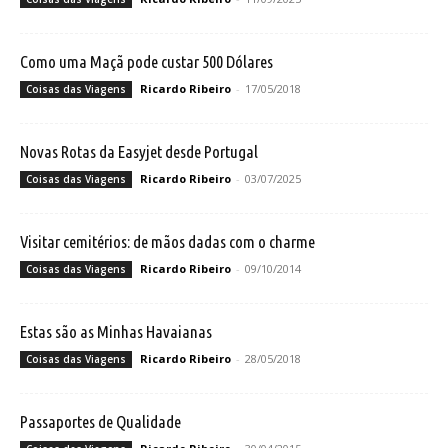
Como uma Maçã pode custar 500 Dólares
Ricardo Ribeiro
-
17/05/2018
Coisas das Viagens
Novas Rotas da Easyjet desde Portugal
Ricardo Ribeiro
-
03/07/2025
Coisas das Viagens
Visitar cemitérios: de mãos dadas com o charme
Ricardo Ribeiro
-
09/10/2014
Coisas das Viagens
Estas são as Minhas Havaianas
Ricardo Ribeiro
-
28/05/2018
Coisas das Viagens
Passaportes de Qualidade