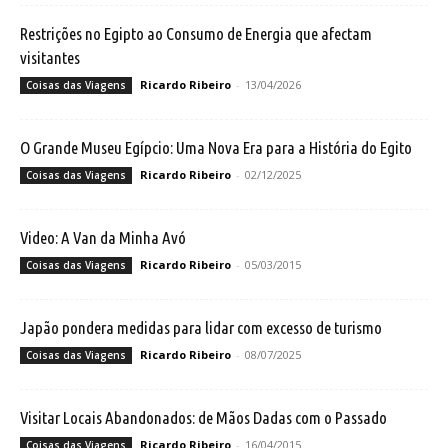
Restrições no Egipto ao Consumo de Energia que afectam
visitantes
Ricardo Ribeiro
-
13/04/2026
Coisas das Viagens
O Grande Museu Egípcio: Uma Nova Era para a História do Egito
Ricardo Ribeiro
-
02/12/2025
Coisas das Viagens
Video: A Van da Minha Avó
Ricardo Ribeiro
-
05/03/2015
Coisas das Viagens
Japão pondera medidas para lidar com excesso de turismo
Ricardo Ribeiro
-
08/07/2025
Coisas das Viagens
Visitar Locais Abandonados: de Mãos Dadas com o Passado
Ricardo Ribeiro
-
16/04/2015
Coisas das Viagens