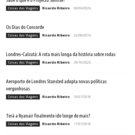
Ricardo Ribeiro
-
08/06/2026
Coisas das Viagens
Os Dias do Concorde
Ricardo Ribeiro
-
22/08/2016
Coisas das Viagens
Londres–Calcutá: A rota mais longa da história sobre rodas
Ricardo Ribeiro
-
29/10/2025
Coisas das Viagens
Aeroporto de Londres Stansted adopta novas políticas
vergonhosas
Ricardo Ribeiro
-
10/07/2018
Coisas das Viagens
Terá a Ryanair finalmente ido longe de mais?
Ricardo Ribeiro
-
17/07/2018
Coisas das Viagens