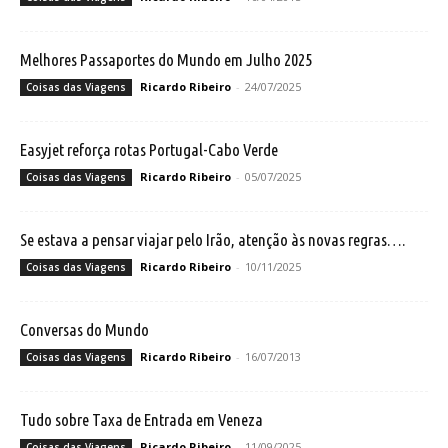
Melhores Passaportes do Mundo em Julho 2025
Ricardo Ribeiro
-
24/07/2025
Coisas das Viagens
Easyjet reforça rotas Portugal-Cabo Verde
Ricardo Ribeiro
-
05/07/2025
Coisas das Viagens
Se estava a pensar viajar pelo Irão, atenção às novas regras….
Ricardo Ribeiro
-
10/11/2025
Coisas das Viagens
Conversas do Mundo
Ricardo Ribeiro
-
16/07/2013
Coisas das Viagens
Tudo sobre Taxa de Entrada em Veneza
Ricardo Ribeiro
-
11/09/2025
Coisas das Viagens