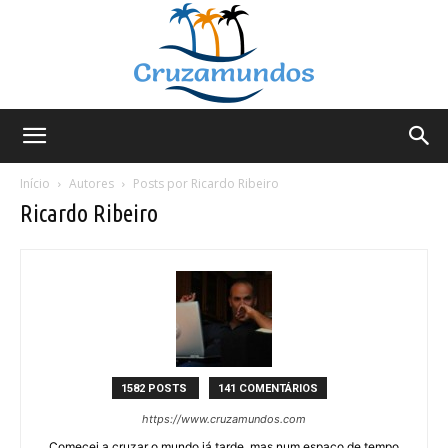
Cruzamundos
Início
Autores
Posts por Ricardo Ribeiro
Ricardo Ribeiro
1582 POSTS
141 COMENTÁRIOS
https://www.cruzamundos.com
Comecei a cruzar o mundo já tarde, mas num espaço de tempo