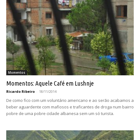
Momentos
Momentos: Aquele Café em Lushnje
Ricardo Ribeiro
-
18/11/2014
De como fico com um voluntário americano e ao serão acabamos a
beber aguardente com mafiosos e traficantes de droga num bairro
pobre de uma pobre cidade albanesa sem um só turista.